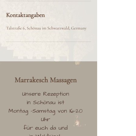
Kontaktangaben
Talstraße 6, Schönau im Schwarzwald, Germany
Marrakesch
Massag
en
Unsere Rezeption
in Schönau ist
Montag -Samstag von 16-20
Uhr
für euch da und