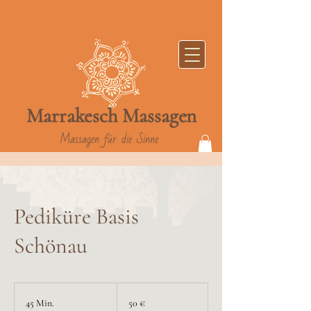
Marrakesch
Massag
en
Massagen für die Sinne
Pediküre Basis
Schönau
50
Euro
45 Min.
4
50 €