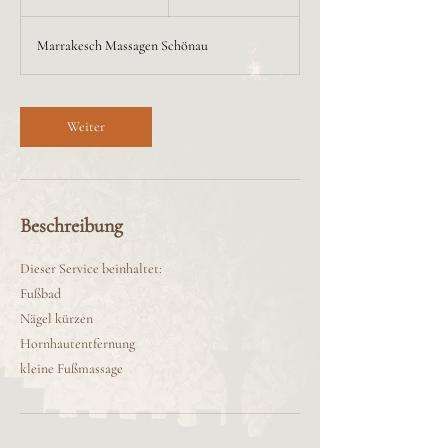
5
M
Marrakesch Massagen Schönau
i
n
.
Weiter
Beschreibung
Dieser Service beinhaltet:
Fußbad
Nägel kürzen
Hornhautentfernung
kleine Fußmassage