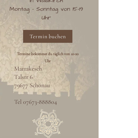
in Waldkirch
Montag - Sonntag von 15-19
Uhr
Termin buchen
Termine bekommst du täglich von 10-20
Uhr
Marrakesch
Talstr 6
79677 Schönau
Tel
07673-888804