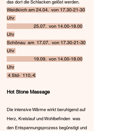
das dort die Schlacken gelöst werden.
Waldkirch am 24.04. von
17.30-21-30
Uhr
25.07. von
14.00-18.00
Uhr
Schönau am 17
.07. von
17.30-21-30
Uhr
19.09. von
14.00-18.00
Uhr
4 Std- 110,-€
Hot Stone Massage
Die intensive Wärme wirkt beruhigend auf
Herz, Kreislauf und Wohlbefinden was
den Entspannungsprozess begünstigt und