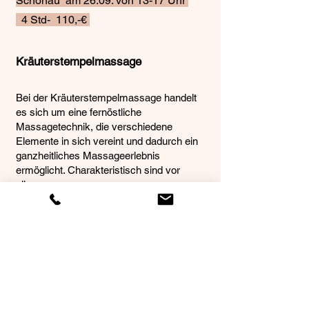
Schönau am 26.09. von 13-17 Uhr
4 Std- 110,-€
Kräuterstempelmassage
Bei der Kräuterstempelmassage handelt
es sich um eine fernöstliche
Massagetechnik, die verschiedene
Elemente in sich vereint und dadurch ein
ganzheitliches Massageerlebnis
ermöglicht. Charakteristisch sind vor
allem:
Kräftige Massagegriffe: Diese dienen
dazu, das Gewebe zu lockern, die
Durchblutung anzuregen und
Verspannungen nachhaltig zu lösen.
Wärme und Dampf: Die Kräuterstempel
werden erhitzt und entfalten ihre intensive
Wirkung über Hitze und Feuchtigkeit.
Ätherische Öle und Kräuterwirkstoffe: In