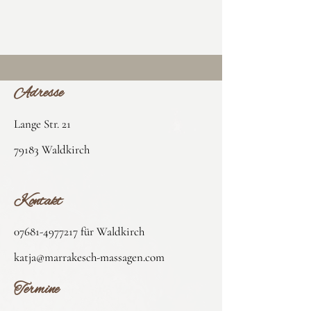
Adresse
Lange Str. 21
79183 Waldkirch
Kontakt
07681-4977217
für Waldkirch
katja@marrakesch-massagen.com
T
ermine