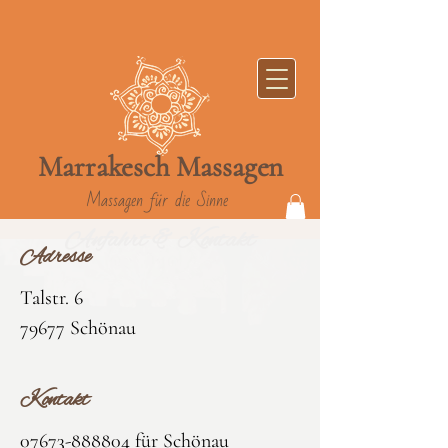
Marrakesch
Massag
en
Massagen für die Sinne
Anfahrt & Kontakt
Adre​
sse
Talstr. 6
79677 Schönau
Kontakt
07673-888804
für Schönau