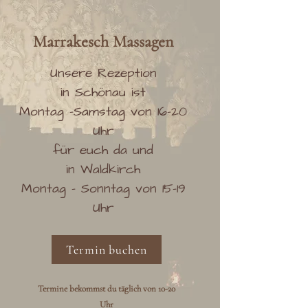
Marrakesch
Massag
en
Unsere Rezeption
in Schönau ist
Montag -Samstag von 16-20
Uhr
für euch da und
in Waldkirch
Montag - Sonntag von 15-19
Uhr
Termin buchen
Termine bekommst du täglich von 10-20
Uhr