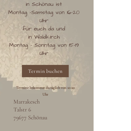
in Schönau ist
Montag -Samstag von 16-20
Uhr
für euch da und
in Waldkirch
Montag - Sonntag von 15-19
Uhr
Termin buchen
Termine bekommst du täglich von 10-20
Uhr
Marrakesch
Talstr 6
79677 Schönau