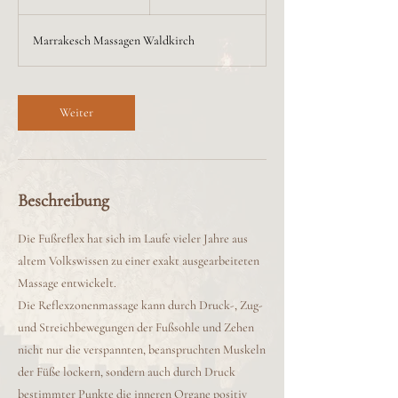
5
M
Marrakesch Massagen Waldkirch
i
n
.
Weiter
Beschreibung
Die Fußreflex hat sich im Laufe vieler Jahre aus
altem Volkswissen zu einer exakt ausgearbeiteten
Massage entwickelt.
Die Reflexzonenmassage kann durch Druck-, Zug-
und Streichbewegungen der Fußsohle und Zehen
nicht nur die verspannten, beanspruchten Muskeln
der Füße lockern, sondern auch durch Druck
bestimmter Punkte die inneren Organe positiv