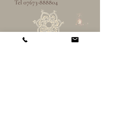
Tel
07673-888804
Marrakesch
Lange Str 21
79183 Waldkirch
Tel
07681-4977217
61971421841​​
​T​
eam
Jobs