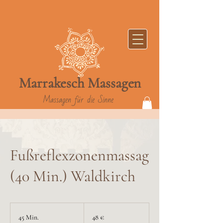
Marrakesch
Massag
en
Massagen für die Sinne
Fußreflexzonenmassag
(40 Min.) Waldkirch
48
Euro
45 Min.
4
48 €