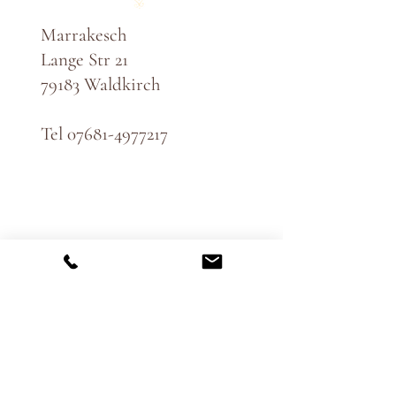
Marrakesch
Lange Str 21
79183 Waldkirch
Tel
07681-4977217
61971421841​​
​T​
eam
Jobs
Anfahrt