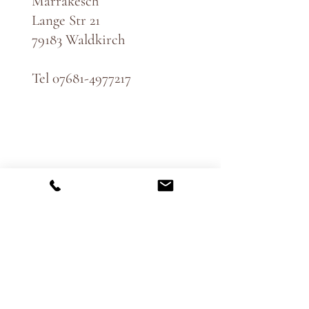
Marrakesch
Lange Str 21
79183 Waldkirch
Tel
07681-4977217
61971421841​​
​T​
eam
Jobs
Anfahrt
Impressum​