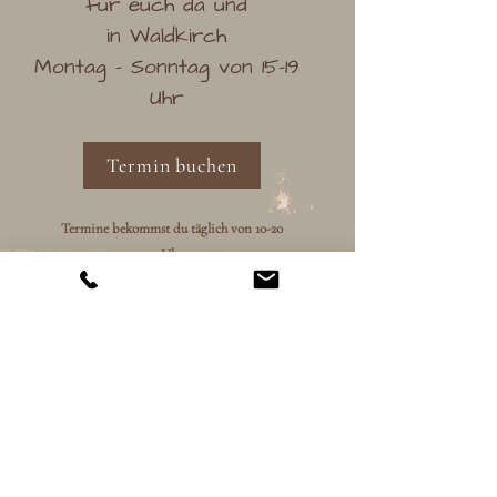
für euch da und
in Waldkirch
Montag - Sonntag von 15-19
Uhr
Termin buchen
Termine bekommst du täglich von 10-20
Uhr
Marrakesch
Talstr 6
79677 Schönau
Tel
07673-888804