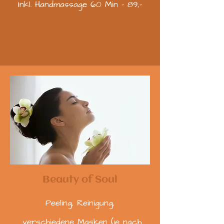
Inkl. Handmassage 60 Min - 89,-
Beauty of Soul
Peeling, Reinigung,
verschiedene Masken (je nach