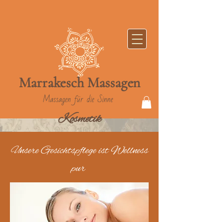
Marrakesch
Massag
en
Massagen für die Sinne
Kosmetik
Unsere Gesichtspflege ist Wellness
pur