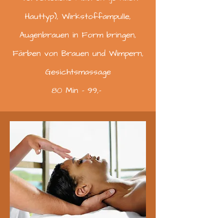
Hauttyp),
Wirkstoffampulle,
Augenbrauen in Form bringen,
F
ärben von Brauen und Wimpern,
Gesichtsmassage
80 Min - 99,-