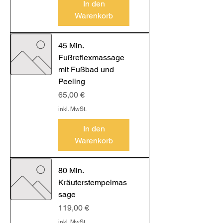
In den
Warenkorb
45 Min.
Fußreflexmassage
mit Fußbad und
Peeling
Preis
65,00 €
inkl. MwSt.
In den
Warenkorb
80 Min.
Kräuterstempelmas
sage
Preis
119,00 €
inkl. MwSt.