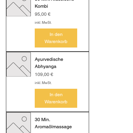
Kombi
Preis
95,00 €
inkl. MwSt.
In den
Warenkorb
Ayurvedische
Abhyanga
Preis
109,00 €
inkl. MwSt.
In den
Warenkorb
30 Min.
Aromaölmassage