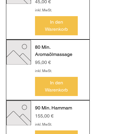
Preis
45,00 €
inkl. MwSt.
In den
Warenkorb
80 Min.
Aromaölmassage
Preis
95,00 €
inkl. MwSt.
In den
Warenkorb
90 Min. Hammam
Preis
155,00 €
inkl. MwSt.