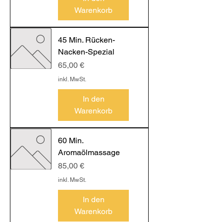
Warenkorb
45 Min. Rücken-
Nacken-Spezial
Preis
65,00 €
inkl. MwSt.
In den
Warenkorb
60 Min.
Aromaölmassage
Preis
85,00 €
inkl. MwSt.
In den
Warenkorb