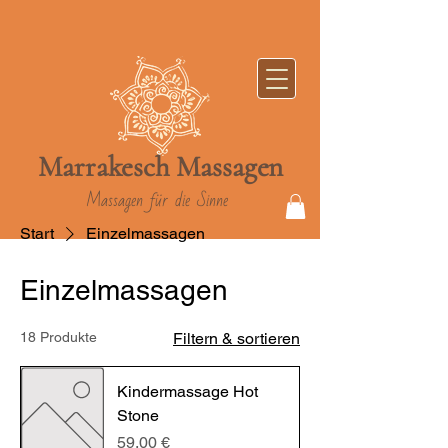
Marrakesch
Massag
en
Massagen für die Sinne
Start
Einzelmassagen
Einzelmassagen
18 Produkte
Filtern & sortieren
Kindermassage Hot
Stone
Preis
59,00 €