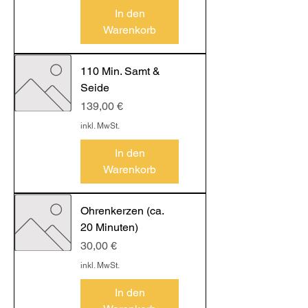
In den
Warenkorb
110 Min. Samt &
Seide
Preis
139,00 €
inkl. MwSt.
In den
Warenkorb
Ohrenkerzen (ca.
20 Minuten)
Preis
30,00 €
inkl. MwSt.
In den