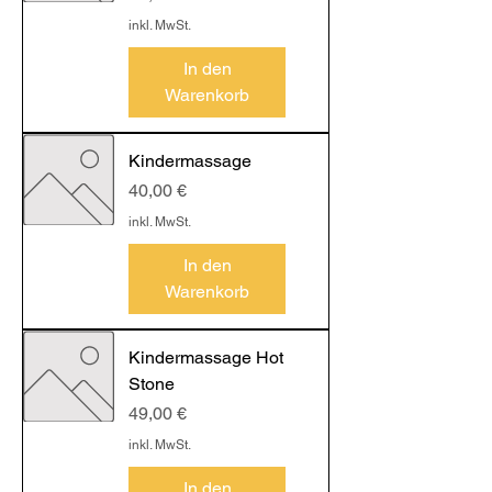
inkl. MwSt.
In den
Warenkorb
Kindermassage
Preis
40,00 €
inkl. MwSt.
In den
Warenkorb
Kindermassage Hot
Stone
Preis
49,00 €
inkl. MwSt.
In den