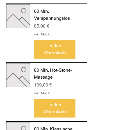
60 Min.
Verspannungslos
Preis
85,00 €
inkl. MwSt.
In den
Warenkorb
80 Min. Hot-Stone-
Massage
Preis
109,00 €
inkl. MwSt.
In den
Warenkorb
80 Min. Klassische