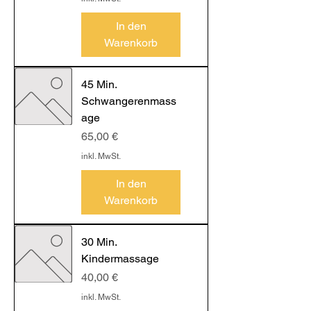
In den
Warenkorb
45 Min.
Schwangerenmass
age
Preis
65,00 €
inkl. MwSt.
In den
Warenkorb
30 Min.
Kindermassage
Preis
40,00 €
inkl. MwSt.