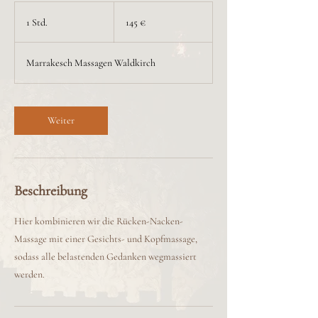
145
Euro
1 Std.
1
145 €
S
t
Marrakesch Massagen Waldkirch
d
Weiter
Beschreibung
Hier kombinieren wir die Rücken-Nacken-
Massage mit einer Gesichts- und Kopfmassage,
sodass alle belastenden Gedanken wegmassiert
werden.