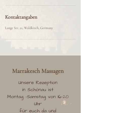
Kontaktangaben
Lange Str. 21, Waldkirch, Germany
Marrakesch
Massag
en
Unsere Rezeption
in Schönau ist
Montag -Samstag von 16-20
Uhr
für euch da und