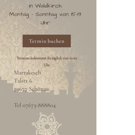
in Waldkirch
Montag - Sonntag von 15-19
Uhr
Termin buchen
Termine bekommst du täglich von 10-20
Uhr
Marrakesch
Talstr 6
79677 Schönau
Tel
07673-888804