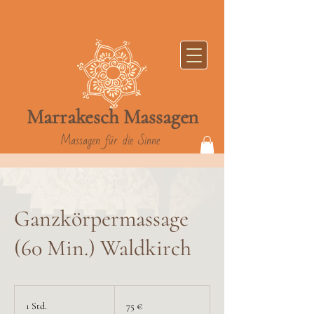
Marrakesch
Massag
en
Massagen für die Sinne
Ganzkörpermassage
(60 Min.) Waldkirch
75
Euro
1 Std.
1
75 €