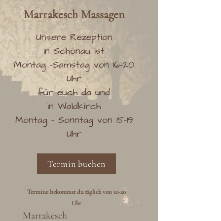
Marrakesch
Massag
en
Unsere Rezeption
in Schönau ist
Montag -Samstag von 16-20
Uhr
für euch da und
in Waldkirch
Montag - Sonntag von 15-19
Uhr
Termin buchen
Termine bekommst du täglich von 10-20
Uhr
Marrakesch