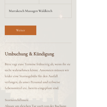
S
t
Marrakesch Massagen Waldkirch
d
Weiter
Umbuchung & Kündigung
Bitte sagt eure Termine frühzeitig ab, wenn ihr sie
nicht wahrnehmen könnt. Ansonsten müssen wir
leider eine Stornogebühr für den Ausfall
verlangen, da unser Personal und teilweise
Lebensmittel etc. bereits eingeplant sind.
Stornorichtlinien:
Absage am gleichen Tag 100% von der Buchung.