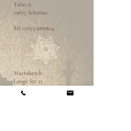
Talstr 6
79677 Schönau
Tel
07673-888804
Marrakesch
Lange Str 21
79183 Waldkirch
Tel
07681-4977217
61971421841​​