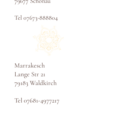
79677 Schönau
Tel
07673-888804
Marrakesch
Lange Str 21
79183 Waldkirch
Tel
07681-4977217
61971421841​​
​T​
eam