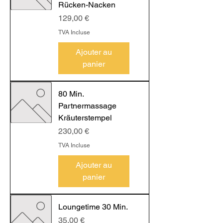
Rücken-Nacken
Prix
129,00 €
TVA Incluse
Ajouter au
panier
80 Min.
Partnermassage
Kräuterstempel
Prix
230,00 €
TVA Incluse
Ajouter au
panier
Loungetime 30 Min.
Prix
35,00 €