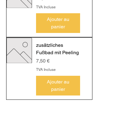
TVA Incluse
Ajouter au
panier
zusätzliches
Fußbad mit Peeling
Prix
7,50 €
TVA Incluse
Ajouter au
panier