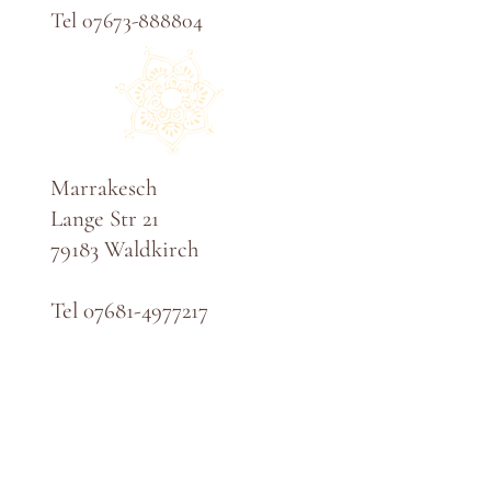
Tel
07673-888804
Marrakesch
Lange Str 21
79183 Waldkirch
Tel
07681-4977217
61971421841​​
​T​
eam
Jobs