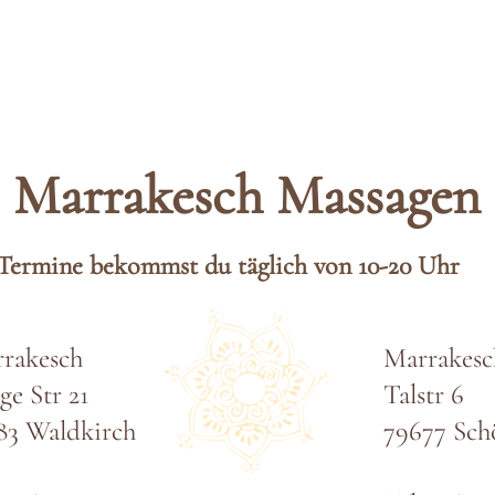
Marrakesch
Massag
en
Termine bekommst du täglich von 10-20 Uhr
rakesch
Marrakesc
ge Str 21
Talstr 6
83 Waldkirch
79677 Sch