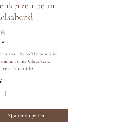
enkerzen beim
elsabend
Prix
 €
use
r zusätzliche 20 Minuten beim
bend mit einer Ohrenkerze.
ng erforderlich).
é
*
Ajouter au panier