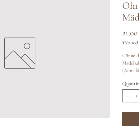
Ohr
Mäd
21,00
TVA Incl
Gönne di
Mädelsa
(Anmeldu
Quantit