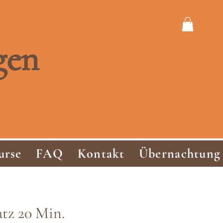
g
en
urse
FAQ
Kontakt
Übernachtung
tz 20 Min.