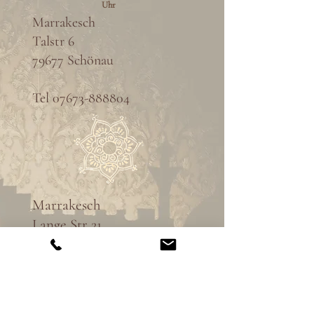
Uhr
Marrakesch
Talstr 6
79677 Schönau
Tel
07673-888804
Marrakesch
Lange Str 21
79183 Waldkirch
Tel
07681-4977217