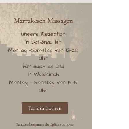
Marrakesch
Massag
en
Unsere Rezeption
in Schönau ist
Montag -Samstag von 16-20
Uhr
für euch da und
in Waldkirch
Montag - Sonntag von 15-19
Uhr
Termin buchen
Termine bekommst du täglich von 10-20